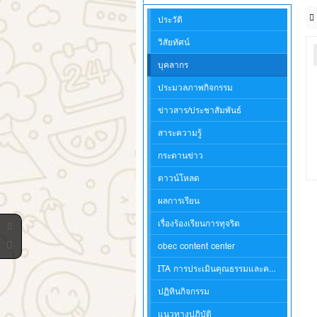
ประวัติ
วิสัยทัศน์
บุคลากร
ประมวลภาพกิจกรรม
ข่าวสาร/ประชาสัมพันธ์
สาระความรู้
กระดานข่าว
ดาวน์โหลด
ผลการเรียน
เรื่องร้องเรียนการทุจริต
obec content center
ITA การประเมินคุณธรรมและความโปร่งใสในการดำเนินงานของสถานศึกษา
ปฏิทินกิจกรรม
แนวทางปฏิบัติ