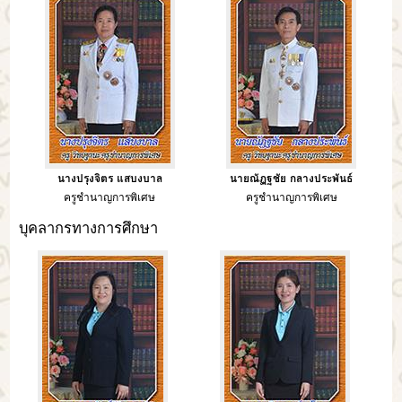
นางปรุงจิตร แสบงบาล
นายณัฏฐชัย กลางประพันธ์
ครูชำนาญการพิเศษ
ครูชำนาญการพิเศษ
บุคลากรทางการศึกษา