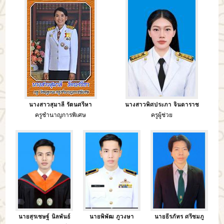
นางสาวสุมาลี รัตนศรีหา
นางสาวพิศประภา จินดาราช
ครูชำนาญการพิเศษ
ครูผู้ช่วย
นายสุรเชษฐ์ นิลพันธ์
นายพิพัฒ ภูวงษา
นายธีรภัทร ศรีชมภู