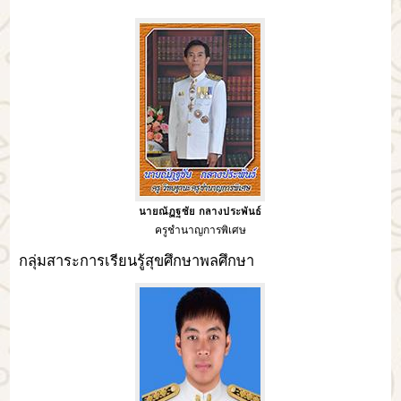
นายณัฏฐชัย กลางประพันธ์
ครูชำนาญการพิเศษ
กลุ่มสาระการเรียนรู้สุขศึกษาพลศึกษา