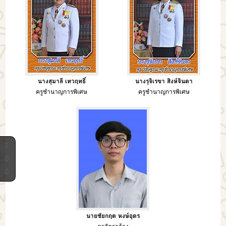
นางสุมาลี เทวฤทธิ์
นางรุจิเรขา สิงห์จินดา
ครูชำนาญการพิเศษ
ครูชำนาญการพิเศษ
นายชัยกฤต หงษ์อุดร