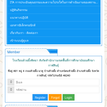
ITA การประเมินคุณธรรมและความโปร่งใสในการดำเนินงานของสถานศึกษา
ปฏิทินกิจกรรม
แนวทางปฏิบัติ
เอกสารอิเล็กทรอนิกส์
เกี่ยวกับเรา - ติดต่อเรา
เข้าระบบผู้ดูแล
Member
โรงเรียนห้วยผึ้งพิทยา สังกัดสำนักงานเขตพื้นที่การศึกษามัธยมศึกษา
กาฬสินธุ์
ที่อยู่ 461 หมู่ 4 ถนนห้วยผึ้ง-นาคู บ้านห้วยผึ้ง ตำบลนิคมห้วยผึ้ง อำเภอห้วยผึ้ง จังหวัด
กาฬสินธุ์ รหัสไปรษณีย์ 46240