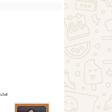
โนโลยี