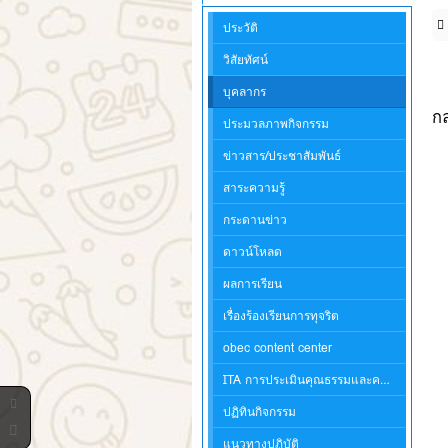
ประวัติ
วิสัยทัศน์
บุคลากร
กล
ประมวลภาพกิจกรรม
ข่าวสาร/ประชาสัมพันธ์
สาระความรู้
กระดานข่าว
ดาวน์โหลด
ผลการเรียน
เรื่องร้องเรียนการทุจริต
obec content center
ITA การประเมินคุณธรรมและความโปร่งใสในการดำเนินงานของสถานศึกษา
ปฏิทินกิจกรรม
แนวทางปฏิบัติ