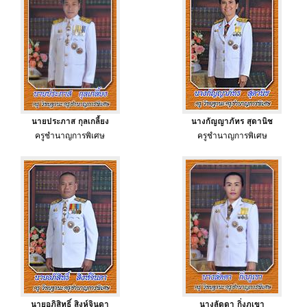
นายประภาส กุลเกลี้ยง
นางกัญญาภัทร สุดานิช
ครูชำนาญการพิเศษ
ครูชำนาญการพิเศษ
นายอภิสิทธิ์ สิงห์จินดา
นางลัดดา กิ่งภูเขา