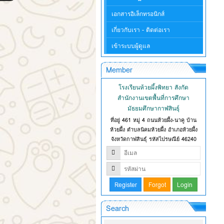
เอกสารอิเล็กทรอนิกส์
เกี่ยวกับเรา - ติดต่อเรา
เข้าระบบผู้ดูแล
Member
โรงเรียนห้วยผึ้งพิทยา สังกัด
สำนักงานเขตพื้นที่การศึกษา
มัธยมศึกษากาฬสินธุ์
ที่อยู่ 461 หมู่ 4 ถนนห้วยผึ้ง-นาคู บ้าน
ห้วยผึ้ง ตำบลนิคมห้วยผึ้ง อำเภอห้วยผึ้ง
จังหวัดกาฬสินธุ์ รหัสไปรษณีย์ 46240
Search