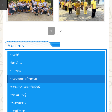
1
2
Mainmenu
ประวัติ
วิสัยทัศน์
บุคลากร
ประมวลภาพกิจกรรม
ข่าวสาร/ประชาสัมพันธ์
สาระความรู้
กระดานข่าว
ดาวน์โหลด