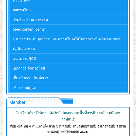
ดาวน์โหลด
ผลการเรียน
เรื่องร้องเรียนการทุจริต
obec content center
ITA การประเมินคุณธรรมและความโปร่งใสในการดำเนินงานของสถานศึกษา
ปฏิทินกิจกรรม
แนวทางปฏิบัติ
เอกสารอิเล็กทรอนิกส์
เกี่ยวกับเรา - ติดต่อเรา
เข้าระบบผู้ดูแล
Member
โรงเรียนห้วยผึ้งพิทยา สังกัดสำนักงานเขตพื้นที่การศึกษามัธยมศึกษา
กาฬสินธุ์
ที่อยู่ 461 หมู่ 4 ถนนห้วยผึ้ง-นาคู บ้านห้วยผึ้ง ตำบลนิคมห้วยผึ้ง อำเภอห้วยผึ้ง จังหวัด
กาฬสินธุ์ รหัสไปรษณีย์ 46240