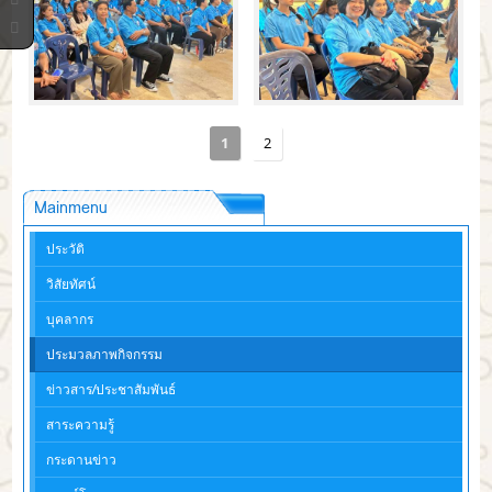
1
2
Mainmenu
ประวัติ
วิสัยทัศน์
บุคลากร
ประมวลภาพกิจกรรม
ข่าวสาร/ประชาสัมพันธ์
สาระความรู้
กระดานข่าว