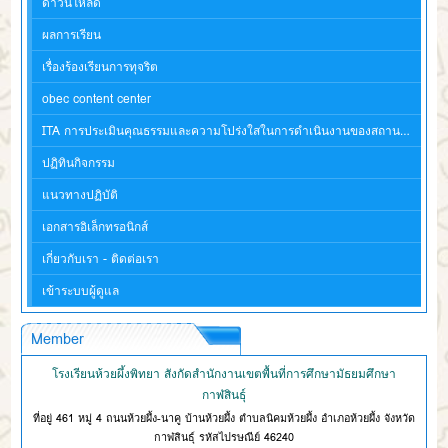
ดาวน์โหลด
ผลการเรียน
เรื่องร้องเรียนการทุจริต
obec content center
ITA การประเมินคุณธรรมและความโปร่งใสในการดำเนินงานของสถานศึกษา
ปฏิทินกิจกรรม
แนวทางปฏิบัติ
เอกสารอิเล็กทรอนิกส์
เกี่ยวกับเรา - ติดต่อเรา
เข้าระบบผู้ดูแล
Member
โรงเรียนห้วยผึ้งพิทยา สังกัดสำนักงานเขตพื้นที่การศึกษามัธยมศึกษา
กาฬสินธุ์
ที่อยู่ 461 หมู่ 4 ถนนห้วยผึ้ง-นาคู บ้านห้วยผึ้ง ตำบลนิคมห้วยผึ้ง อำเภอห้วยผึ้ง จังหวัด
กาฬสินธุ์ รหัสไปรษณีย์ 46240