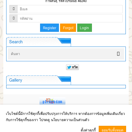
กาฬสินธุ์ รหัสไปรษณีย์ 46240
Search
Gallery
Copyright © 2017
โรงเรียนห้วยผึ้งพิทยา สังกัดสำนักงานเขตพื้นที่การศึกษา
เว็บไซต์นี้มีการใช้คุกกี้เพื่อปรับปรุงการให้บริการ หากต้องการข้อมูลเพิ่มเติมเกี่ยว
มัธยมศึกษากาฬสินธุ์
กับการใช้คุกกี้ของเรา โปรดดู นโยบายความเป็นส่วนตัว
GCMS Version 13.8.0 designed by
Kotchasan.com
page process
0.0407
ตั้งค่าคุกกี้
ยอมรับทั้งหมด
วินาที (
12
quries.)