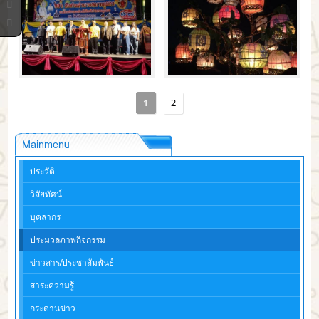
1
2
Mainmenu
ประวัติ
วิสัยทัศน์
บุคลากร
ประมวลภาพกิจกรรม
ข่าวสาร/ประชาสัมพันธ์
สาระความรู้
กระดานข่าว